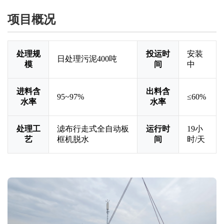
项目概况
处理规
投运时
安装
日处理污泥400吨
模
间
中
进料含
出料含
95~97%
≤60%
水率
水率
处理工
滤布行走式全自动板
运行时
19小
艺
框机脱水
间
时/天